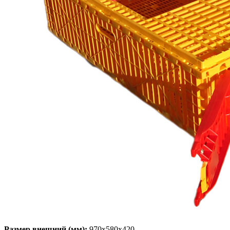
Размер внешний (мм):
970х580х420